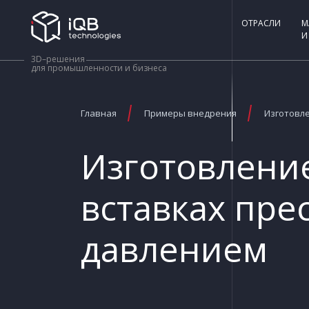
ОТРАСЛИ
М
И
3D–решения
для промышленности и бизнеса
Главная
Примеры внедрения
Изготовле
Изготовлени
вставках пре
давлением