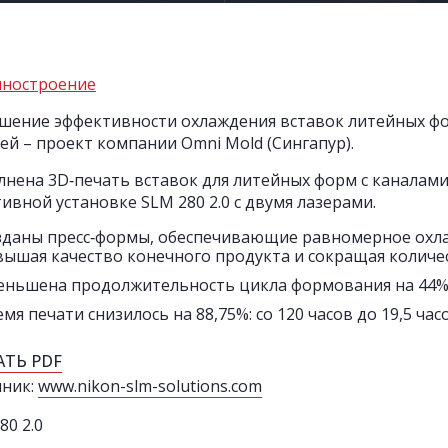
ностроение
ение эффективности охлаждения вставок литейных ф
ей – проект компании Omni Mold (Сингапур).
нена 3D‑печать вставок для литейных форм с каналам
ивной установке SLM 280 2.0 с двумя лазерами.
зданы пресс‑формы, обеспечивающие равномерное охла
вышая качество конечного продукта и сокращая количе
еньшена продолжительность цикла формования на 44%: с
мя печати снизилось на 88,75%: со 120 часов до 19,5 часо
АТЬ PDF
чник:
www.nikon-slm-solutions.com
80 2.0