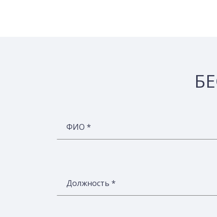
БЕ
ФИО *
Должность *