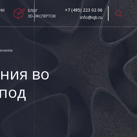
+7 (495) 223 02 06
ИИ
БЛОГ
3D–ЭКСПЕРТОВ
info@iqb.ru
лением
ния во
 под