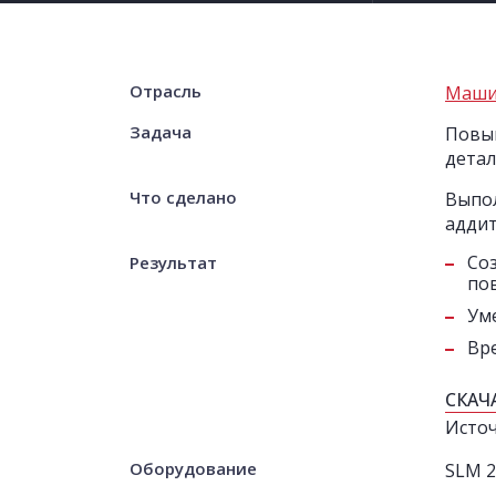
Отрасль
Маши
Задача
Повыш
детал
Что сделано
Выпол
аддит
Со
Результат
по
Ум
Вре
СКАЧ
Исто
Оборудование
SLM 2