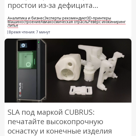
простои из‑за дефицита
запчастей
Аналитика и бизнес
Эксперты рекомендуют
3D-принтеры
Машиностроение
Авиакосмическая отрасль
Реверс-инжиниринг
Литье
Время чтения: 7 минут
SLA под маркой CUBRUS:
печатайте высокопрочную
оснастку и конечные изделия