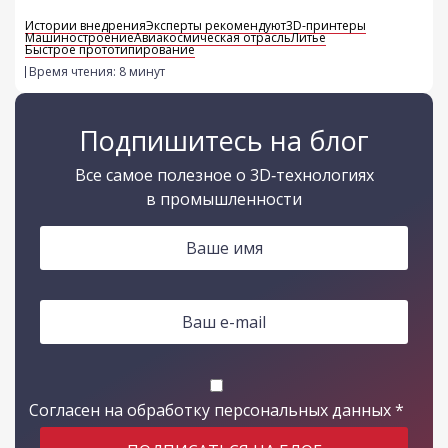
Истории внедрения
Эксперты рекомендуют
3D-принтеры
Машиностроение
Авиакосмическая отрасль
Литье
Быстрое прототипирование
Время чтения: 8 минут
Подпишитесь на блог
Все самое полезное о 3D‑технологиях
в промышленности
Имя *
E-mail *
Согласен на обработку персональных данных *