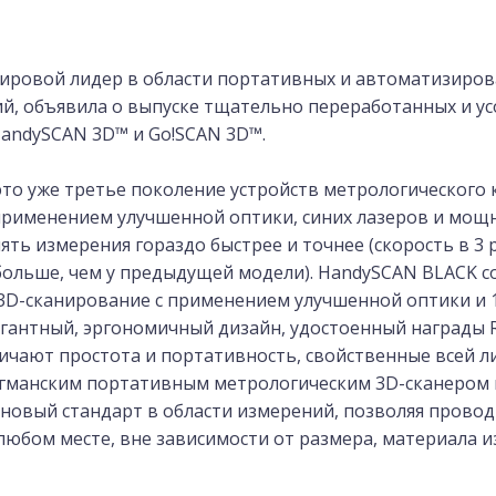
мировой лидер в области портативных и автоматизиро
й, объявила о выпуске тщательно переработанных и 
HandySCAN 3D™ и Go!SCAN 3D™.
то уже третье поколение устройств метрологического к
применением улучшенной оптики, синих лазеров и мощ
ь измерения гораздо быстрее и точнее (скорость в 3 р
больше, чем у предыдущей модели). HandySCAN BLACK со
D-сканирование с применением улучшенной оптики и 14
егантный, эргономичный дизайн, удостоенный награды R
личают простота и портативность, свойственные всей 
лагманским портативным метрологическим 3D-сканером
новый стандарт в области измерений, позволяя провод
любом месте, вне зависимости от размера, материала и