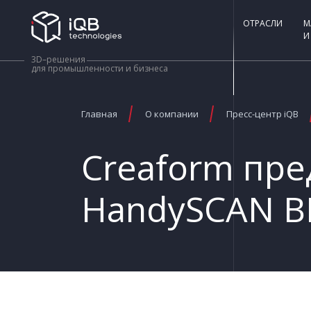
ОТРАСЛИ
М
И
3D–решения
для промышленности и бизнеса
Главная
О компании
Пресс-центр iQB
Creaform пре
HandySCAN B