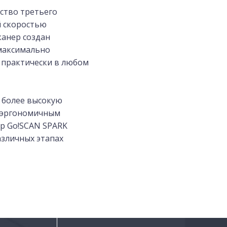
йство третьего
й скоростью
канер создан
максимально
 практически в любом
 более высокую
я эргономичным
ер Go!SCAN SPARK
азличных этапах