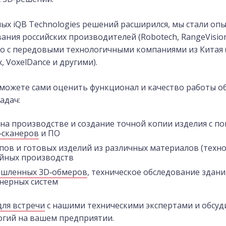
х iQB Technologies решений расширился, мы стали опы
ния российских производителей (Robotech, RangeVision
о с передовыми технологичными компаниями из Китая (
x, VoxelDance и другими).
сможете сами оценить функционал и качество работы о
адач:
 на производстве и создание точной копии изделия с 
‑сканеров
и ПО
ов и готовых изделий из различных материалов (технол
ейных производств
шленных 3D‑обмеров
, техническое обследование здан
нерных систем
для встречи
с нашими техническими экспертами и обсу
огий на вашем предприятии.