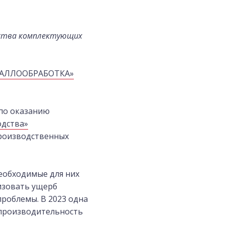
дства комплектующих
АЛЛООБРАБОТКА»
 по оказанию
одства»
производственных
еобходимые для них
изовать ущерб
проблемы. В 2023 одна
 производительность