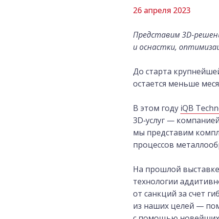
26 апреля 2023
Представим 3D-решен
и оснастки, оптимиза
До старта крупнейш
остается меньше меся
В этом году
iQB Techn
3D‑услуг — компание
мы представим компл
процессов металлооб
На прошлой выставке
технологии аддитивн
от санкций за счет г
из наших целей — по
с помощью новейших