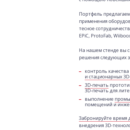
Портфель предлагаемы
применения оборудова
тесное сотрудничеств
EPiC, ProtoFab, Wiiboo
На нашем стенде вы 
решения следующих з
контроль качества
и стационарных 3D
3D‑печать
прототип
3D‑печать для лит
выполнение
промы
помещений и инже
Забронируйте время 
внедрения 3D‑технол