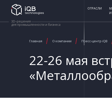
ОТРАСЛИ
М
И
3D–решения
для промышленности и бизнеса
Главная
О компании
Пресс-центр iQB
22-26 мая вс
«Металлообр