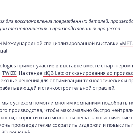
ия для восстановления поврежденных деталей, произво
ции технологических и производственных процессов.
ей Международной специализированной выставки
«МЕТ
ца!
ologies
примет участие в выставке вместе с партнером
й
TWIZE
. На стенде
«iQB Lab: от сканирования до произв
ексные решения для оптимизации технологических и 
рабатывающей и станкостроительной отраслей.
 мы с успехом помогли многим компаниям подобрать н
ого производства, чтобы максимально быстро нейтрал
ибкости, скорости и возможности решать логистические 
мочь производителям сократить издержки и повысить
 3D‑решений.