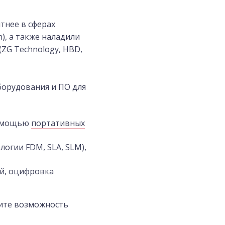
тнее в сферах
), а также наладили
ZG Technology, HBD,
борудования и ПО для
помощью
портативных
огии FDM, SLA, SLM),
ий, оцифровка
дите возможность