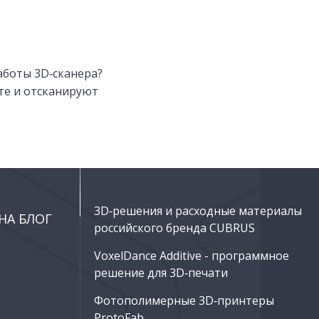
аботы 3D‑сканера?
те и отсканируют
3D‑решения и расходные материалы
НА БЛОГ
российского бренда CUBRUS
VoxelDance Additive - программное
решение для 3D‑печати
Фотополимерные 3D‑принтеры
ProtoFab