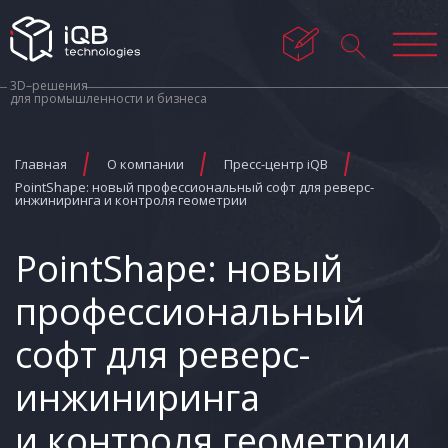
3D–решения
для промышленности и бизнеса
Главная
О компании
Пресс-центр iQB
PointShape: новый профессиональный софт для реверс-
инжиниринга и контроля геометрии
PointShape: новый
профессиональный
софт для реверс-
инжиниринга
и контроля геометрии