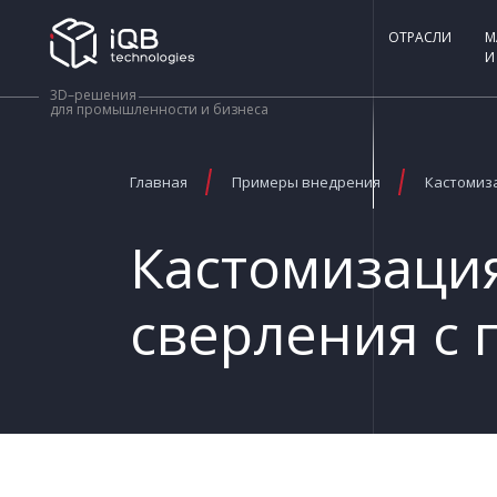
ОТРАСЛИ
М
И
3D–решения
для промышленности и бизнеса
Главная
Примеры внедрения
Кастомиза
Кастомизация
сверления с