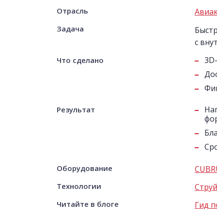
Отрасль
Авиа
Задача
Быстр
с вну
3D
Что сделано
До
Фи
На
Результат
фо
Бл
Сро
Оборудование
CUBRU
Технологии
Струй
Читайте в блоге
Гид п