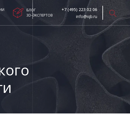
+7 (495) 223 02 06
ИИ
БЛОГ
3D–ЭКСПЕРТОВ
info@iqb.ru
кого
ти