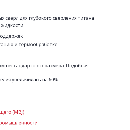
 сверл для глубокого сверления титана
 жидкости
поддержек
еканию и термообработке
ом нестандартного размера. Подобная
елия увеличилась на 60%
щего (MBJ)
 промышленности