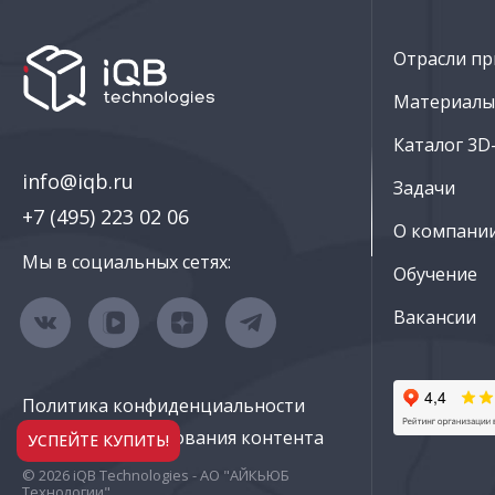
Отрасли пр
Материалы 
Каталог 3D
info@iqb.ru
Задачи
+7 (495) 223 02 06
О компани
Мы в социальных сетях:
Обучение
Вакансии
Политика конфиденциальности
Правила использования контента
УСПЕЙТЕ КУПИТЬ!
© 2026 iQB Technologies - АО "АЙКЬЮБ
Технологии"