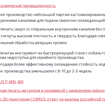
космическая промышленность
ое производство небольшой партии кастомизированных
тренними каналами для подачи смазочно-охлаждающей
-печать сверл со спиральным внутренним каналом без 
стигнуты высокая плотность и твердость благодаря сп
нишная обработка режущих кромок
печатан инструмент из быстрорежущей стали с кобальт
рма недоступна для серийного производства
агодаря более эффективному охлаждению стойкость изд
к производства уменьшился с 8-10 до 2-3 недель
S P-MBJ 400
ная печать металлом и керамикой с нанесением связую
о 3D‑принтерам CUBRUS: ответ на вызовы российской