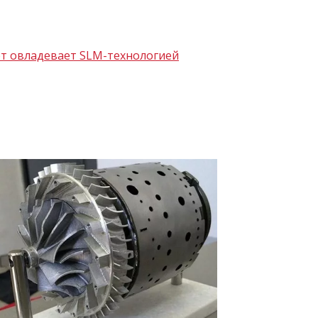
ет овладевает SLM-технологией