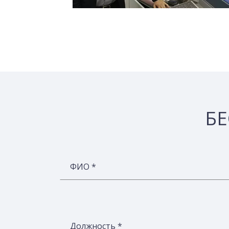
БЕ
ФИО *
Должность *