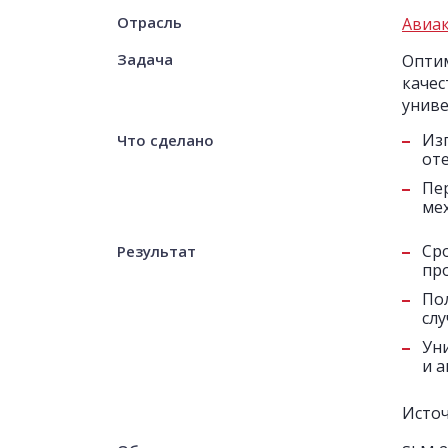
Отрасль
Авиа
Задача
Оптим
качес
униве
Из
Что сделано
от
Пе
ме
Ср
Результат
про
По
сл
Ун
и 
Исто