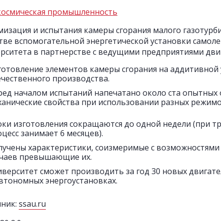
космическая промышленность
изация и испытания камеры сгорания малого газотурби
тве вспомогательной энергетической установки самоле
рситета в партнерстве с ведущими предприятиями дви
готовление элементов камеры сгорания на аддитивной
ечественного производства.
ред началом испытаний напечатано около ста опытных о
ханические свойства при использовании разных режимо
оки изготовления сокращаются до одной недели (при т
цесс занимает 6 месяцев).
лучены характеристики, соизмеримые с возможностями к
учаев превышающие их.
иверситет сможет производить за год 30 новых двигате
автономных энергоустановках.
чник:
ssau.ru