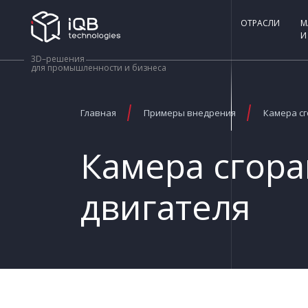
ОТРАСЛИ
М
И
3D–решения
для промышленности и бизнеса
Главная
Примеры внедрения
Камера сг
Камера сгора
двигателя