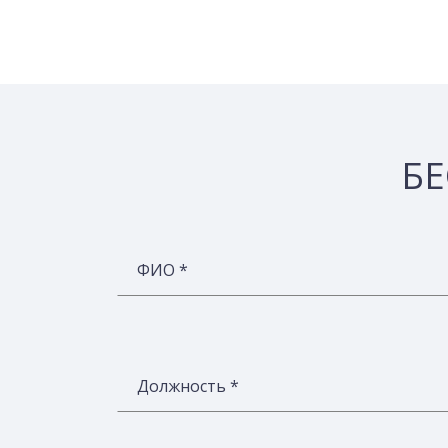
БЕ
ФИО *
Должность *