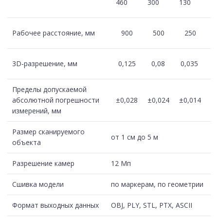
460
300
130
Рабочее расстояние, мм
900
500
250
3D-разрешение, мм
0,125
0,08
0,035
Пределы допускаемой
абсолютной погрешности
±0,028
±0,024
±0,014
измерений, мм
Размер сканируемого
от 1 см до 5 м
объекта
Разрешение камер
12 Мп
Сшивка модели
по маркерам, по геометрии
Формат выходных данных
OBJ, PLY, STL, PTX, ASCII