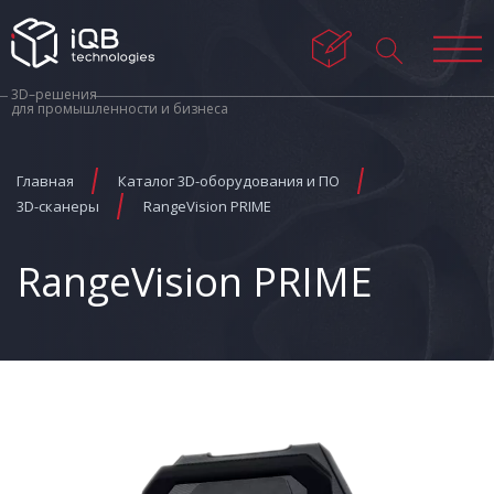
3D–решения
для промышленности и бизнеса
Главная
Каталог 3D-оборудования и ПО
3D-сканеры
RangeVision PRIME
RangeVision PRIME