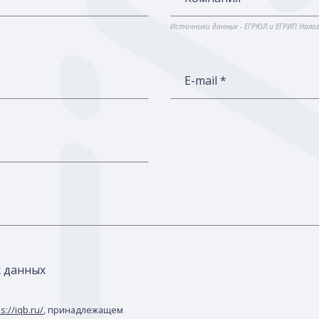
Источники данных - ЕГРЮЛ и ЕГРИП Нало
E-mail *
х данных
s://iqb.ru/
, принадлежащем