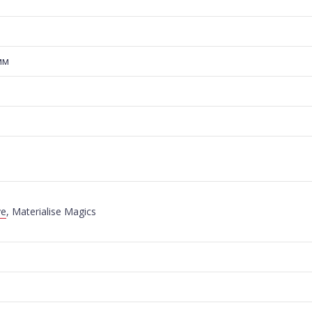
мм
ve
, Materialise Magics