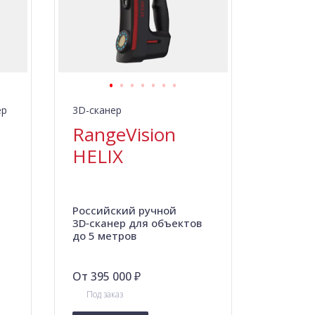
ер
3D-сканер
RangeVision
HELIX
Российский ручной
3D‑сканер для объектов
до 5 метров
От 395 000 ₽
Под заказ