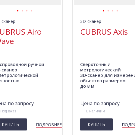
-сканер
3D-сканер
UBRUS Airo
CUBRUS Axis
ave
спроводной ручной
Сверхточный
‑сканер
метрологический
метрологической
3D‑сканер для измерен
чностью
объектов размером
до 8 м
на по запросу
Цена по запросу
Под заказ
В наличии
КУПИТЬ
КУПИТЬ
ПОДРОБНЕЕ
ПОДР