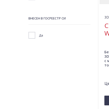
3D
ВНЕСЕН В ГОСРЕЕСТР СИ
C
W
Да
Бе
3D
с 
то
Це