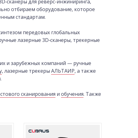
3D‑сканеры для реверс-инжиниринга,
льно отбираем оборудование, которое
енным стандартам.
синтезом передовых глобальных
ручные лазерные 3D‑сканеры, трекерные
ких и зарубежных компаний — ручные
y
, лазерные трекеры
АЛЬТАИР
, а также
.
естового сканирования
и
обучения
. Также