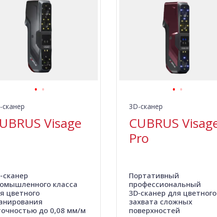
-сканер
3D-сканер
UBRUS Visage
CUBRUS Visag
Pro
-сканер
Портативный
омышленного класса
профессиональный
я цветного
3D‑сканер для цветного
анирования
захвата сложных
точностью до 0,08 мм/м
поверхностей