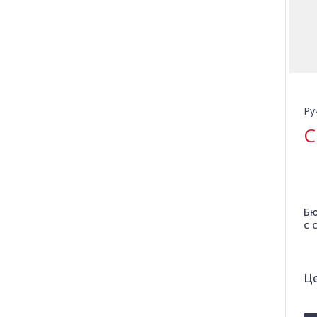
Ру
C
Бю
с 
Це