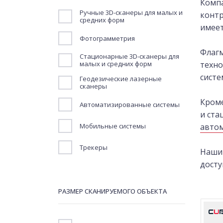
Компа
Ручные 3D-сканеры для малых и
контр
средних форм
имеет
Фотограмметрия
Флагм
Стационарные 3D-сканеры для
малых и средних форм
техно
систе
Геодезические лазерные
сканеры
Кроме
Автоматизированные системы
и ст
Мобильные системы
авто
Трекеры
Наши 
дост
РАЗМЕР СКАНИРУЕМОГО ОБЪЕКТА