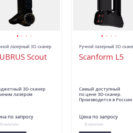
чной лазерный 3D-сканер
Ручной лазерный 3D-скан
UBRUS Scout
Scanform L5
джетный 3D‑сканер
Самый доступный
синим лазером
по цене 3D‑сканер.
Производится в России
на по запросу
Цена по запросу
В наличии
В наличии