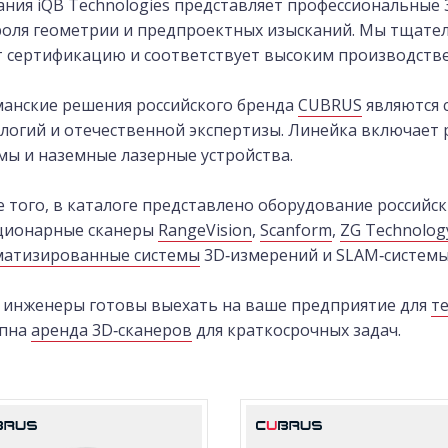
ния iQB Technologies представляет профессиональные 
оля геометрии и предпроектных изысканий. Мы тщате
 сертификацию и соответствует высоким производств
анские решения российского бренда
CUBRUS
являются 
логий и отечественной экспертизы. Линейка включает 
мы и наземные лазерные устройства.
 того, в каталоге представлено оборудование российс
ационарные сканеры
RangeVision
,
Scanform
,
ZG Technolog
матизированные системы
3D‑измерений и SLAM‑системы
инженеры готовы выехать на ваше предприятие для
т
упна
аренда 3D‑сканеров
для краткосрочных задач.