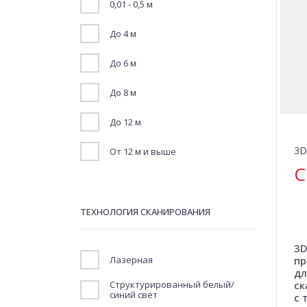
0,01 - 0,5 м
До 4 м
До 6 м
До 8 м
До 12 м
3D
От 12 м и выше
C
ТЕХНОЛОГИЯ СКАНИРОВАНИЯ
3D
Лазерная
пр
дл
ск
Структурированный белый/
синий свет
c 