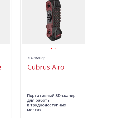
3D-сканер
e
Cubrus Airo
Портативный 3D‑сканер
для работы
в труднодоступных
местах