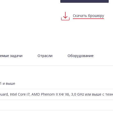
Скачать брошюру
емые задачи
Отрасли
Оборудование
P1 и выше
 Quard, Intel Core i7, AMD Phenom II X4/ X6, 3,0 GHz или выше с те