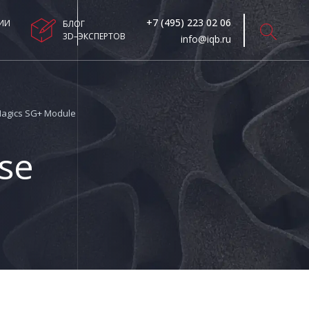
+7 (495) 223 02 06
ИИ
БЛОГ
3D–ЭКСПЕРТОВ
info@iqb.ru
agics SG+ Module
se