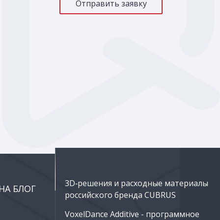
3D‑решения и расходные материалы
НА БЛОГ
российского бренда CUBRUS
VoxelDance Additive - программное