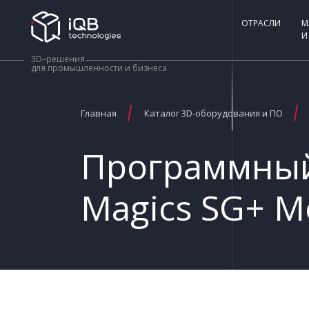
ОТРАСЛИ
М
И
3D–решения
для промышленности и бизнеса
Главная
Каталог 3D-оборудования и ПО
Программный 
Magics SG+ M